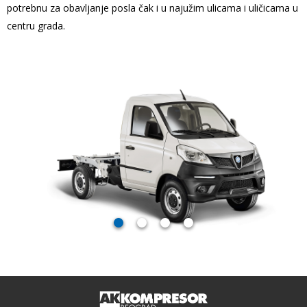
potrebnu za obavljanje posla čak i u najužim ulicama i uličicama u
centru grada.
item
item
item
item
0
1
2
3
Item
index1
of
4
Item
index1
of
4