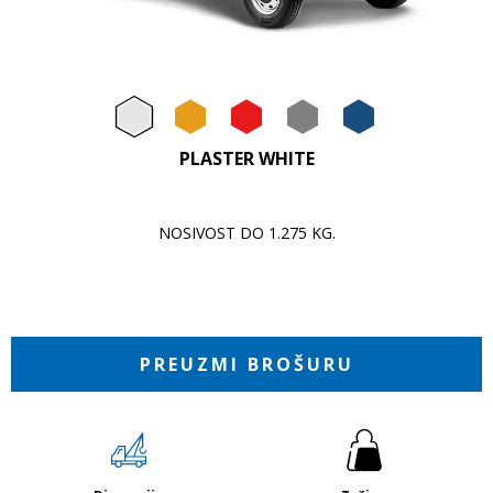
Item
1
of
1
Plaster White
Amber Orange
Garnet Red
Basalt Gr
Sapphi
PLASTER WHITE
NOSIVOST DO 1.275 KG.
PREUZMI BROŠURU